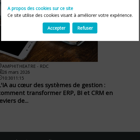
A propos des cookies sur ce site
Ce site utilise des cookies visant à améliorer votre expérience.
Accepter
Refuser
AMPHITHEATRE - RDC
26 mars 2026
10:30
11:15
L'IA au cœur des systèmes de gestion :
comment transformer ERP, BI et CRM en
leviers de...