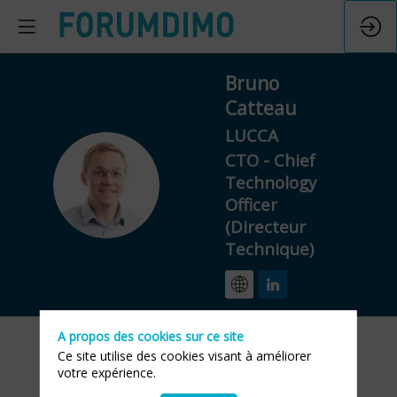
Bruno
Catteau
LUCCA
CTO - Chief
BC
Technology
Officer
(Directeur
Technique)
A propos des cookies sur ce site
Ce site utilise des cookies visant à améliorer
votre expérience.
Description