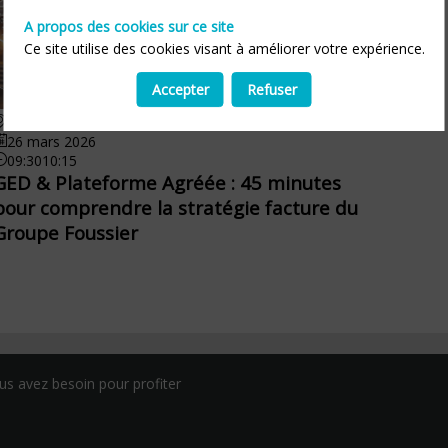
A propos des cookies sur ce site
Ce site utilise des cookies visant à améliorer votre expérience.
Accepter
Refuser
AMPHITHEATRE - RDC
26 mars 2026
09:30
10:15
GED & Plateforme Agréée : 45 minutes
pour comprendre la stratégie facture du
Groupe Foussier
us avez besoin pour profiter