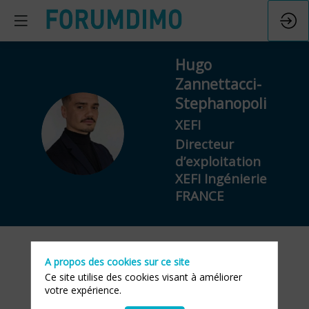
Hugo
Zannettacci-
Stephanopoli
XEFI
HZ
Directeur
d’exploitation
XEFI Ingénierie
FRANCE
A propos des cookies sur ce site
Ses
Ce site utilise des cookies visant à améliorer
votre expérience.