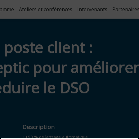
ramme
Ateliers et conférences
Intervenants
Partenaire
 poste client :
ptic pour améliore
réduire le DSO
Description
• +90 % de lettrage automatique