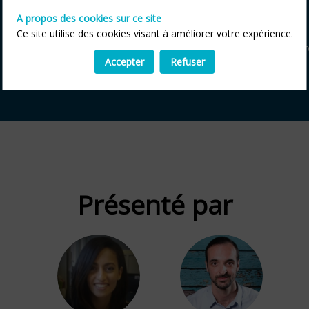
• Coût de gestion divisé par 2
A propos des cookies sur ce site
• Comptabilité clients à jour au quotidien
Ce site utilise des cookies visant à améliorer votre expérience.
• Jusqu’à –30 % sur le DSO
• Suppression des engorgements liés aux campagnes de 
Accepter
Refuser
Présenté par
WB
PS