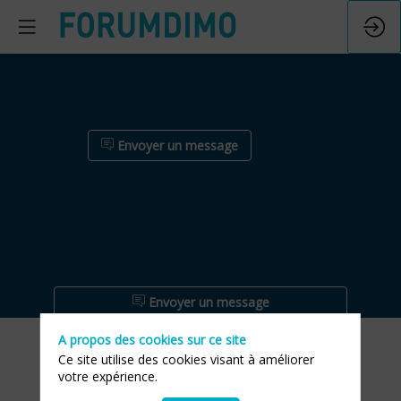
Envoyer un message
Envoyer un message
A propos des cookies sur ce site
Description
Ce site utilise des cookies visant à améliorer
XEFI
votre expérience.
Advanced